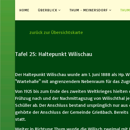
HOME
ÜBERBLICK
THUM - MEINERSDORF
THUM
zurück zur Übersichtskarte
Tafel 25: Haltepunkt Wilischau
Der Haltepunkt Wilischau wurde am 1. Juni 1888 als Hp. W
"Wartehalle" mit angrenzendem Nebenraum für das Zug
Von 1925 bis zum Ende des zweiten Weltkrieges hielten 
Frühzug nach und der Nachmittagszug von Wilischthal je
Schüller ab. Der Anschluss bestand ursprünglich nur aus
gehörte der Anschluss der Gemeinde Grießbach. Bereits 
statt.
Weiter in Richtung Thum wurde die Wilisch zweimal mit B