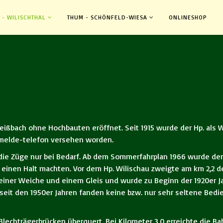
 - WILISCHTHAL
THUM - SCHÖNFELD-WIESA
ONLINESHOP
eißbach ohne Hochbauten eröffnet. Seit 1915 wurde der Hp. als Wi
melde-telefon versehen worden.
die Züge nur bei Bedarf. Ab dem Sommerfahrplan 1966 wurde der 
 einen Halt machten. Vor dem Hp. Wilischau zweigte am km 2,2 d
 einer Weiche und einem Gleis und wurde zu Beginn der 1920er Jah
seit den 1950er Jahren fanden keine bzw. nur sehr seltene Bed
lechträgerbrücken überquert. Bei Kilometer 3,0 erreichte die Ba