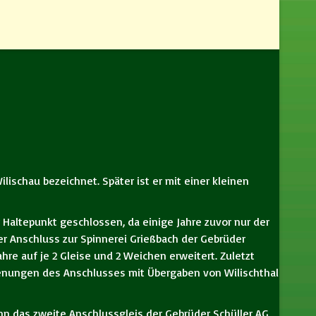
lischau bezeichnet. Später ist er mit einer kleinen
Haltepunkt geschlossen, da einige Jahre zuvor nur der
er Anschluss zur Spinnerei Grießbach der Gebrüder
re auf je 2 Gleise und 2 Weichen erweitert. Zuletzt
ienungen des Anschlusses mit Übergaben von Wilischthal
hn das zweite Anschlussgleis der Gebrüder Schüller AG,