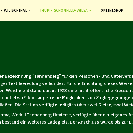
 - WILISCHTHAL
THUM - SCHÖNFELD-WIESA
ONLINESHOP
r Bezeichnung "Tannenberg" für den Personen- und Güterverkeh
ger Textilveredlung verbunden. Für die Errichtung dieses Werke
ten Weiche entstand daraus 1928 eine nicht öffentliche Kreuzung
r auf etwa 9 km Länge keine Möglichkeit von Zugbegegnungen ga
eßen. Die Station verfügte lediglich über zwei Gleise, zwei We
hma, Werk II Tannenberg firmierte, verfügte über ein eigenes An
bestand ein weiteres Ladegleis. Der Anschluss wurde bis zur Ei