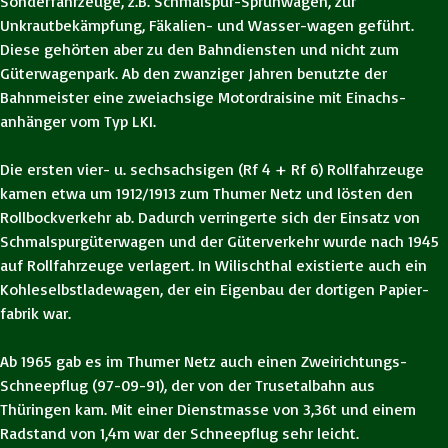
Sonderfahrzeuge, z.B. Schmalspur-Sprühwagen, zur
Unkrautbekämpfung, Fäkalien- und Wasser-wagen geführt.
Diese gehörten aber zu den Bahndiensten und nicht zum
Güterwagenpark. Ab den zwanziger Jahren benutzte der
Bahnmeister eine zweiachsige Motordraisine mit Einachs-
anhänger vom Typ LKI.
Die ersten vier- u. sechsachsigen (Rf 4 + Rf 6) Rollfahrzeuge
kamen etwa um 1912/1913 zum Thumer Netz und lösten den
Rollbockverkehr ab. Dadurch verringerte sich der Einsatz von
Schmalspurgüterwagen und der Güterverkehr wurde nach 1945
auf Rollfahrzeuge verlagert. In Wilischthal existierte auch ein
Kohleselbstladewagen, der ein Eigenbau der dortigen Papier-
fabrik war.
Ab 1965 gab es im Thumer Netz auch einen Zweirichtungs-
Schneepflug (97-09-91), der von der Trusetalbahn aus
Thüringen kam. Mit einer Dienstmasse von 3,36t und einem
Radstand von 1,4m war der Schneepflug sehr leicht.